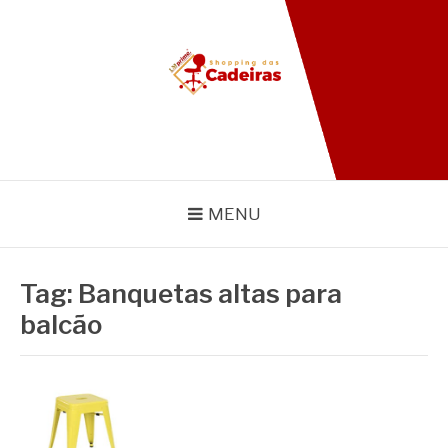
Pular
para
o
conteúdo
BLOG SHOPPING DAS
CADEIRAS
MENU
Tag:
Banquetas altas para
balcão