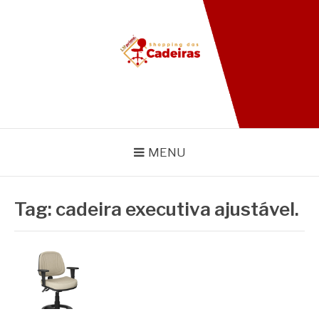
Pular
para
o
conteúdo
BLOG SHOPPING DAS
CADEIRAS
MENU
Tag:
cadeira executiva ajustável.