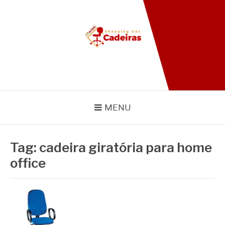
Pular
para
o
conteúdo
BLOG SHOPPING DAS
CADEIRAS
MENU
Tag:
cadeira giratória para home
office