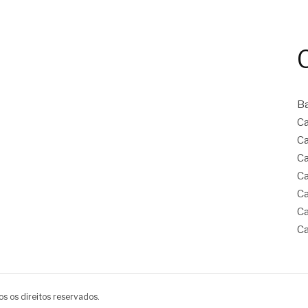
B
Ca
Ca
Ca
Ca
Ca
Ca
Ca
s os direitos reservados.