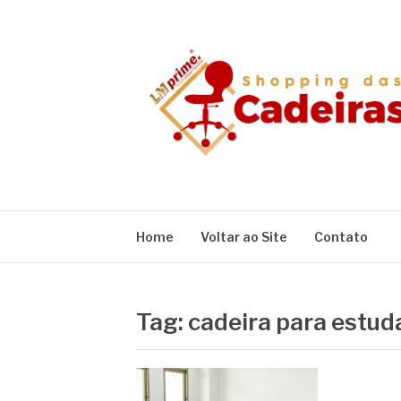
Pular
para
o
conteúdo
BLOG SHOPPIN
Home
Voltar ao Site
Contato
Tag:
cadeira para estud