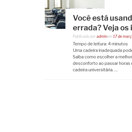
Você está usando
errada? Veja os
Publicado por
admin
em
17 de març
Tempo de leitura:
4
minutos
Uma cadeira inadequada pode 
Saiba como escolher a melhor 
desconforto ao passar horas 
cadeira universitária. …