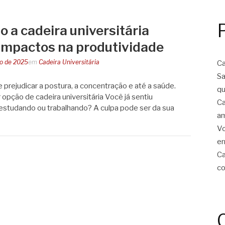
 a cadeira universitária
 impactos na produtividade
o de 2025
em
Cadeira Universitária
Ca
Sa
prejudicar a postura, a concentração e até a saúde.
qu
opção de cadeira universitária Você já sentiu
Ca
estudando ou trabalhando? A culpa pode ser da sua
am
Vo
er
Ca
co