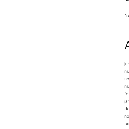
Ne
ju
m
ab
m
fe
ja
d
n
ou