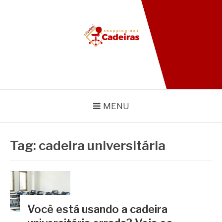
Pular
para
o
conteúdo
BLOG SHOPPING DAS
CADEIRAS
MENU
Tag:
cadeira universitária
Você está usando a cadeira