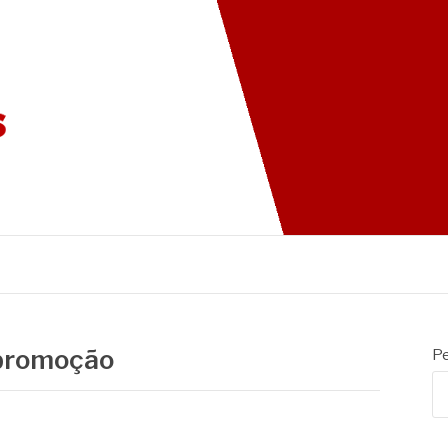
G DAS CADEIRAS
 promoção
Pe