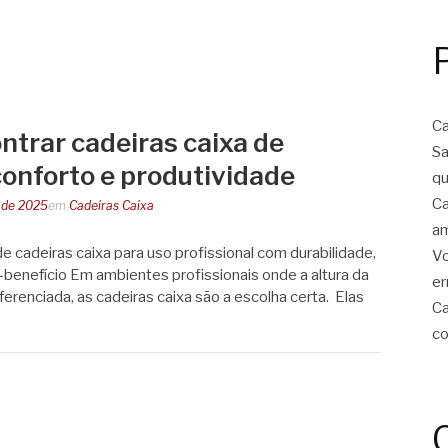
Ca
ntrar cadeiras caixa de
Sa
conforto e produtividade
qu
Ca
 de 2025
em
Cadeiras Caixa
am
e cadeiras caixa para uso profissional com durabilidade,
Vo
benefício Em ambientes profissionais onde a altura da
er
erenciada, as cadeiras caixa são a escolha certa. Elas
Ca
co