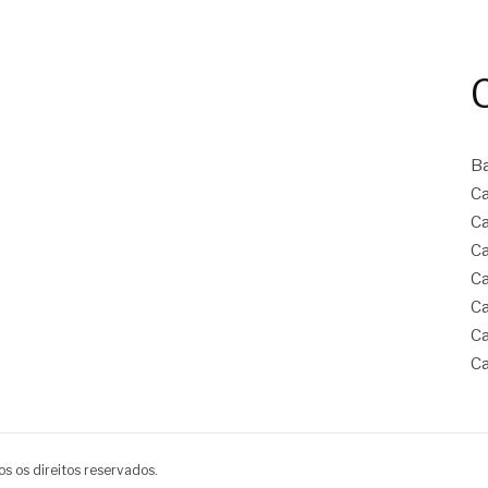
B
Ca
Ca
Ca
Ca
Ca
Ca
Ca
s os direitos reservados.