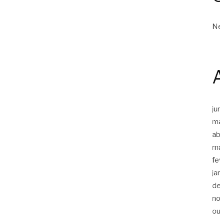
Ne
ju
m
ab
m
fe
ja
d
n
ou