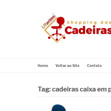
Pular
para
o
conteúdo
BLOG SHOPPIN
Home
Voltar ao Site
Contato
Tag:
cadeiras caixa em