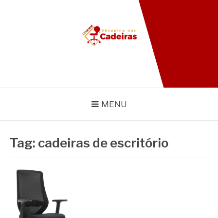
Pular
para
o
conteúdo
BLOG SHOPPING DAS
CADEIRAS
MENU
Tag:
cadeiras de escritório