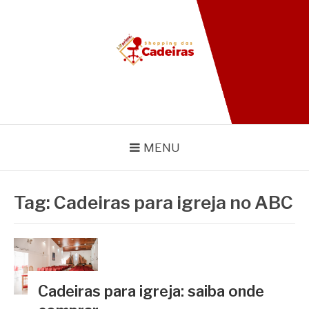
Pular
para
o
conteúdo
BLOG SHOPPING DAS
CADEIRAS
MENU
Tag:
Cadeiras para igreja no ABC
Cadeiras para igreja: saiba onde