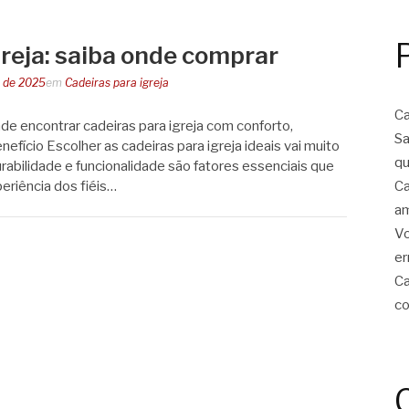
greja: saiba onde comprar
o de 2025
em
Cadeiras para igreja
Ca
e encontrar cadeiras para igreja com conforto,
Sa
efício Escolher as cadeiras para igreja ideais vai muito
qu
urabilidade e funcionalidade são fatores essenciais que
riência dos fiéis…
Ca
am
Vo
er
Ca
co