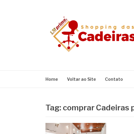
Pular
para
o
conteúdo
BLOG SHOPPIN
Home
Voltar ao Site
Contato
Tag:
comprar Cadeiras p