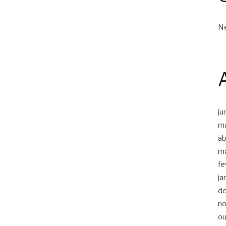
Ne
ju
m
ab
m
fe
ja
d
n
ou