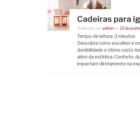
Cadeiras para i
Publicado por
admin
em
12 de junh
Tempo de leitura:
3
minutos
Descubra como escolher e ond
durabilidade e ótimo custo-ben
além da estética. Conforto, d
impactam diretamente na expe