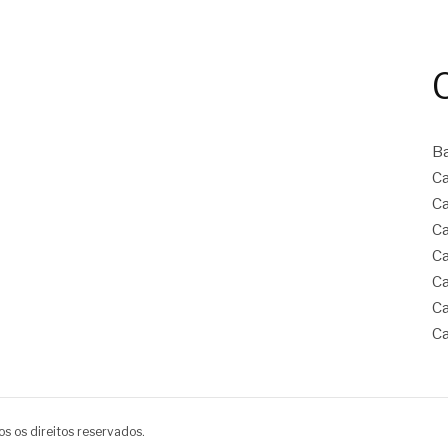
B
Ca
Ca
Ca
Ca
Ca
Ca
Ca
s os direitos reservados.