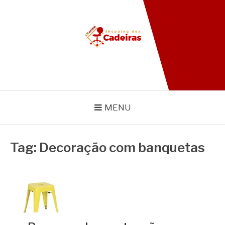
Pular
para
o
conteúdo
BLOG SHOPPING DAS
CADEIRAS
MENU
Tag:
Decoração com banquetas