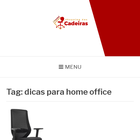
Pular
para
o
conteúdo
BLOG SHOPPING DAS
CADEIRAS
MENU
Tag:
dicas para home office