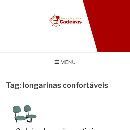
Pular
para
o
conteúdo
BLOG SHOPPING DAS
CADEIRAS
MENU
Tag:
longarinas confortáveis