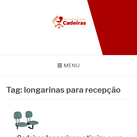
Pular
para
o
conteúdo
BLOG SHOPPING DAS
CADEIRAS
MENU
Tag:
longarinas para recepção