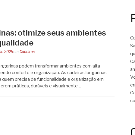
inas: otimize seus ambientes
Ca
qualidade
Sa
 de 2025
em
Cadeiras
qu
Ca
ongarinas podem transformar ambientes com alta
am
cendo conforto e organização. As cadeiras longarinas
Vo
a quem precisa de funcionalidade e organização em
er
erem práticas, duráveis e visualmente…
Ca
co