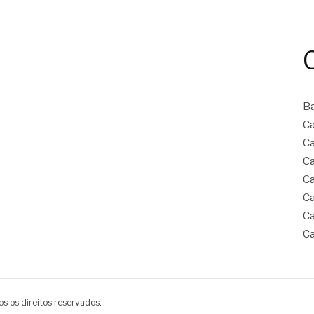
B
Ca
Ca
Ca
Ca
Ca
Ca
Ca
s os direitos reservados.