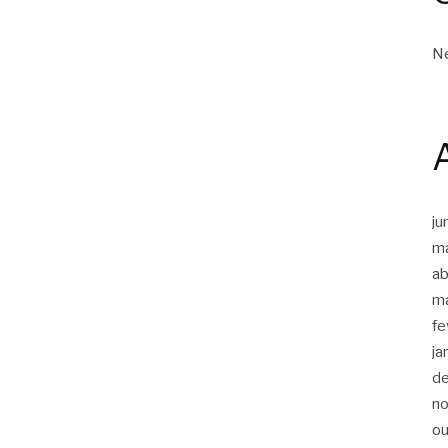
Ne
ju
m
ab
m
fe
ja
d
n
ou