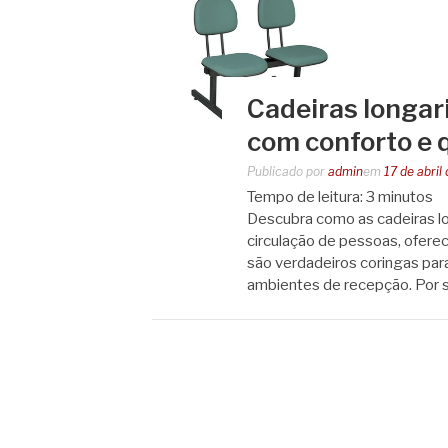
Cadeiras longar
com conforto e 
Publicado por
admin
em
17 de abril
Tempo de leitura:
3
minutos
Descubra como as cadeiras l
circulação de pessoas, ofere
são verdadeiros coringas par
ambientes de recepção. Por s