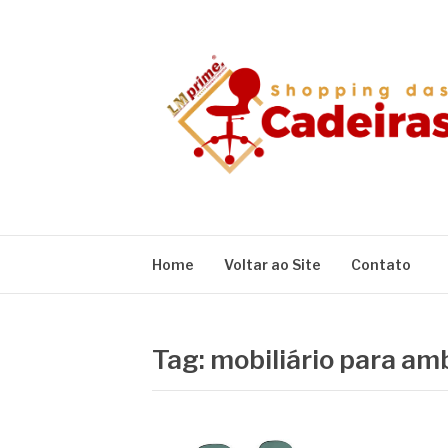
Pular
para
o
conteúdo
BLOG SHOPPIN
Home
Voltar ao Site
Contato
Tag:
mobiliário para am