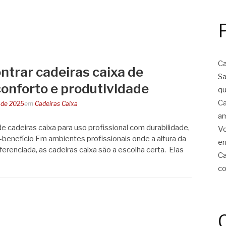
Ca
ntrar cadeiras caixa de
Sa
conforto e produtividade
qu
Ca
 de 2025
em
Cadeiras Caixa
am
e cadeiras caixa para uso profissional com durabilidade,
Vo
benefício Em ambientes profissionais onde a altura da
er
erenciada, as cadeiras caixa são a escolha certa. Elas
Ca
co