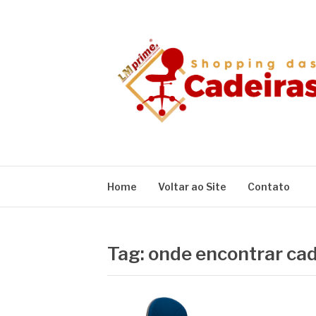
Pular
para
o
conteúdo
BLOG SHOPPIN
Home
Voltar ao Site
Contato
Tag:
onde encontrar cad