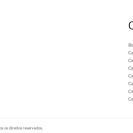
B
Ca
Ca
Ca
Ca
Ca
Ca
Ca
s os direitos reservados.