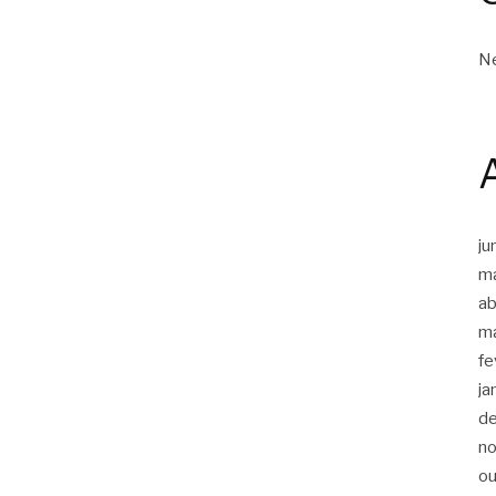
Ne
ju
m
ab
m
fe
ja
d
n
ou