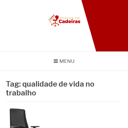
Pular
para
o
conteúdo
BLOG SHOPPING DAS
CADEIRAS
MENU
Tag:
qualidade de vida no
trabalho