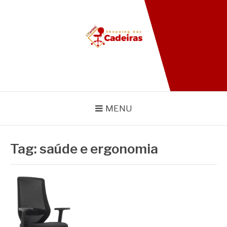
Pular
para
o
conteúdo
BLOG SHOPPING DAS
CADEIRAS
MENU
Tag:
saúde e ergonomia