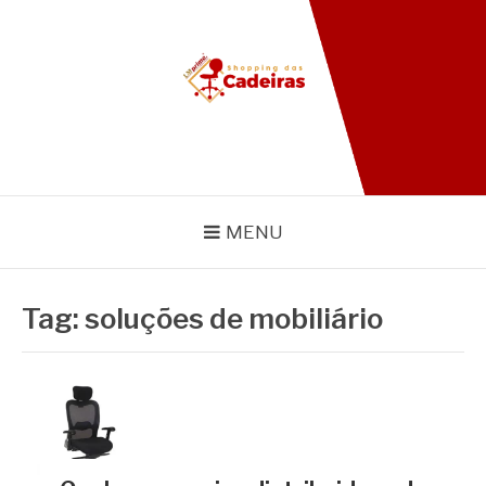
Pular
para
o
conteúdo
BLOG SHOPPING DAS
CADEIRAS
MENU
Tag:
soluções de mobiliário