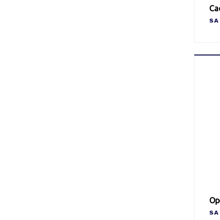
Cad
SA
Ope
SA