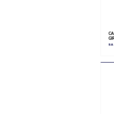
CA
GI
SA