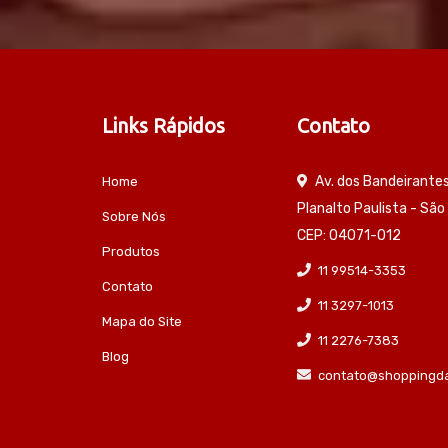
Links Rápidos
Contato
Av. dos Bandeirante
Home
Planalto Paulista - São
Sobre Nós
CEP: 04071-012
Produtos
11 99514-3353
Contato
11 3297-1013
Mapa do Site
11 2276-7383
Blog
contato@shoppingda