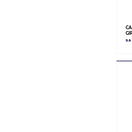
CA
GI
SA