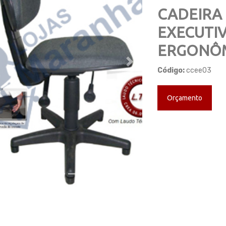
CADEIRA
EXECUTI
ERGONÔ
ious
Next
Código:
ccee03
Orçamento