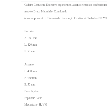
Cadeira Costureira Executiva ergonômica, assento e encosto confeccionad
modelo Draco Maranhão. Com Laudo
(em cumprimento a Cláusula da Convenção Coletiva de Trabalho 2012/2013
Encosto
A. 360 mm
L. 420 mm
E. 50 mm
Assento
L. 460 mm
P. 430 mm
E. 50 mm
Base: Nylon
Espaldar: Baixo
Mecanismo: H, VH