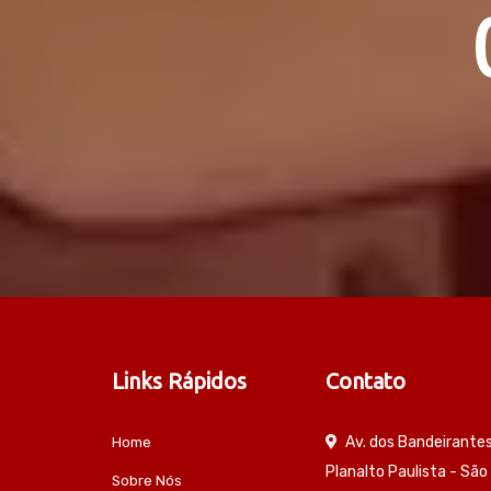
Links Rápidos
Contato
Av. dos Bandeirante
Home
Planalto Paulista - São
Sobre Nós