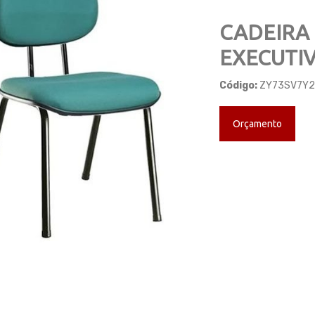
CADEIRA 
EXECUTIV
Código:
ZY73SV7Y
ious
Next
Orçamento