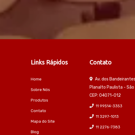
Links Rápidos
Contato
Av. dos Bandeirante
Home
Planalto Paulista - São
Sobre Nós
CEP: 04071-012
Produtos
11 99514-3353
Contato
11 3297-1013
Mapa do Site
11 2276-7383
Blog