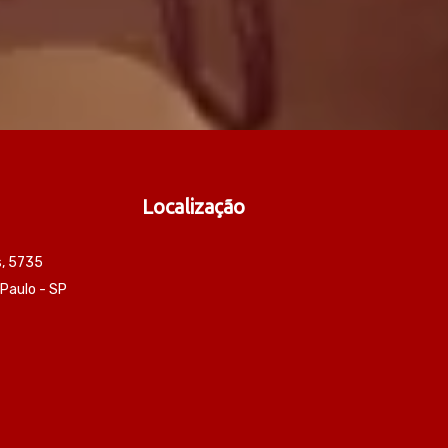
Localização
s, 5735
 Paulo - SP