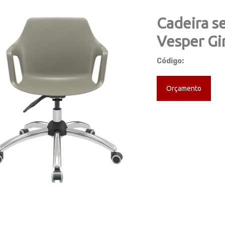
Cadeira se
Vesper Gi
Código:
ious
Next
Orçamento