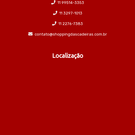
11 99514-3353
11 3297-1013
11 2276-7383
contato@shoppingdascadeiras.com.br
Localização