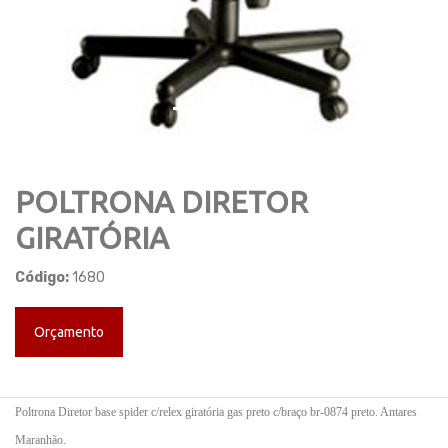
POLTRONA DIRETOR
GIRATÓRIA
Código:
1680
Orçamento
Poltrona Diretor base spider c/relex giratória gas preto c/braço br-0874 preto. Antares
Maranhão.