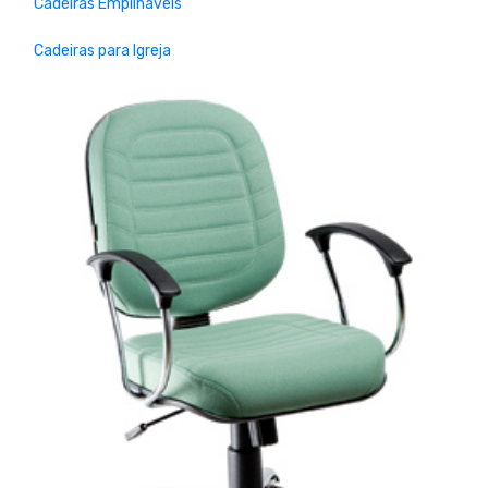
Cadeiras Empilháveis
Cadeiras para Igreja
Previous
Next