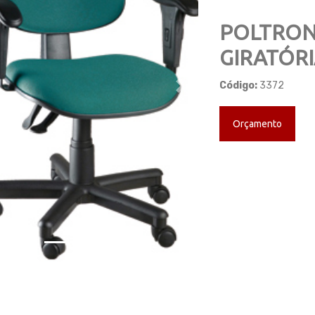
POLTRON
GIRATÓR
Código:
3372
ious
Next
Orçamento