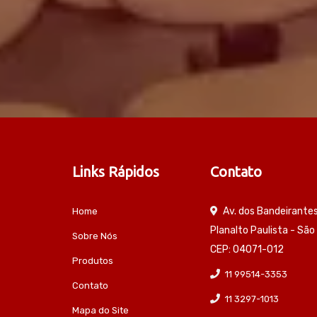
Links Rápidos
Contato
Av. dos Bandeirante
Home
Planalto Paulista - São
Sobre Nós
CEP: 04071-012
Produtos
11 99514-3353
Contato
11 3297-1013
Mapa do Site