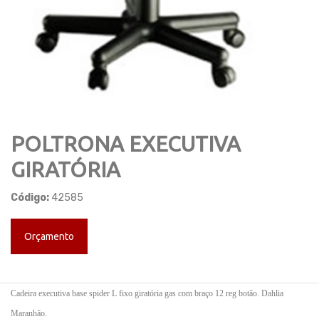
POLTRONA EXECUTIVA
GIRATÓRIA
Código:
42585
Orçamento
Cadeira executiva base spider L fixo giratória gas com braço 12 reg botão. Dahlia
Maranhão.