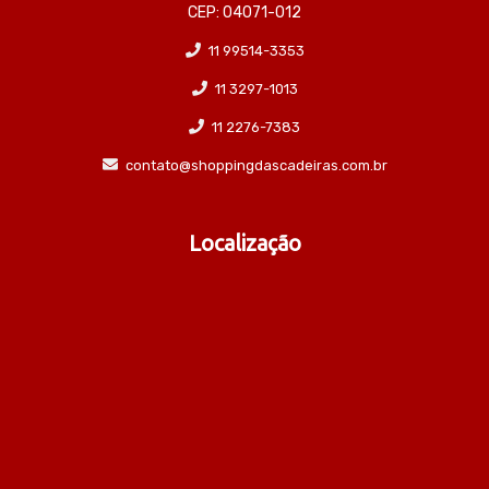
CEP: 04071-012
11 99514-3353
11 3297-1013
11 2276-7383
contato@shoppingdascadeiras.com.br
Localização